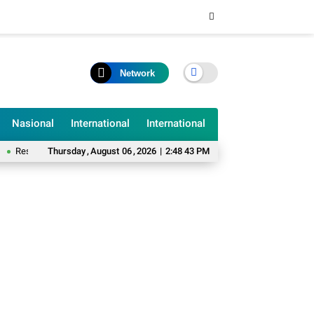
Network
Nasional
International
International
s Wakil Ketua DPRD Bukittinggi, Beny Yusrial Siap Kawal Aspirasi Warga ABTB
Thursday
,
August
06
,
2026
|
2:48 44 PM