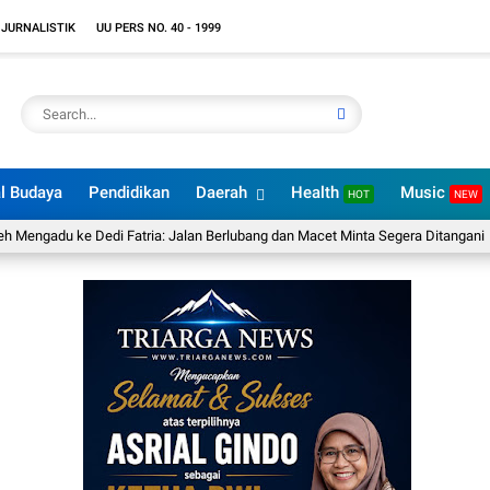
 JURNALISTIK
UU PERS NO. 40 - 1999
l Budaya
Pendidikan
Daerah
Health
Music
HOT
NEW
u ke Dedi Fatria: Jalan Berlubang dan Macet Minta Segera Ditangani
Rese