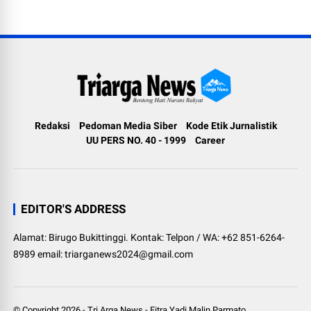
Redaksi
Pedoman Media Siber
Kode Etik Jurnalistik
UU PERS NO. 40 - 1999
Career
EDITOR'S ADDRESS
Alamat: Birugo Bukittinggi. Kontak: Telpon / WA: +62 851-6264-
8989 email: triarganews2024@gmail.com
© Copyright
2026
-
Tri Arga News
-
Fitra Yadi Malin Parmato