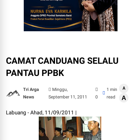
CAMAT CANDUANG SELALU
PANTAU PPBK
A
Tri Arga
Minggu,
1 min
News
September 11, 2011
0
read
A
Labuang - Ahad, 11/09/2011 |