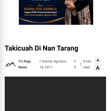
Takicuah Di Nan Tarang
A
Tri Arga
Kamis, Agustus
0 min
News
18, 2011
0
read
A