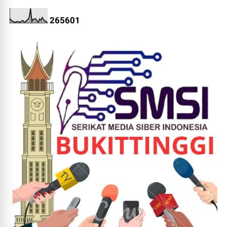
2
6
5
6
0
1