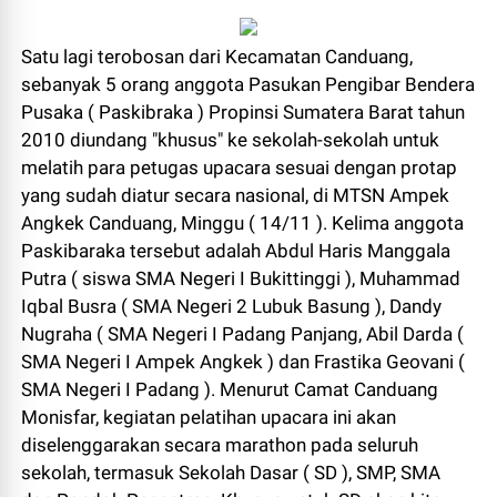
Satu lagi terobosan dari Kecamatan Canduang,
sebanyak 5 orang anggota Pasukan Pengibar Bendera
Pusaka ( Paskibraka ) Propinsi Sumatera Barat tahun
2010 diundang "khusus" ke sekolah-sekolah untuk
melatih para petugas upacara sesuai dengan protap
yang sudah diatur secara
nasional, di MTSN Ampek
Angkek Canduang, Minggu ( 14/11 ). Kelima anggota
Paskibaraka tersebut adalah Abdul Haris Manggala
Putra ( siswa SMA Negeri I Bukittinggi ), Muhammad
Iqbal Busra ( SMA Negeri 2 Lubuk Basung ), Dandy
Nugraha ( SMA Negeri I Padang Panjang, Abil Darda (
SMA Negeri I Ampek Angkek ) dan Frastika Geovani (
SMA Negeri I Padang ). Menurut Camat Canduang
Monisfar, kegiatan pelatihan upacara ini akan
diselenggarakan secara marathon pada seluruh
sekolah, termasuk Sekolah Dasar ( SD ), SMP, SMA