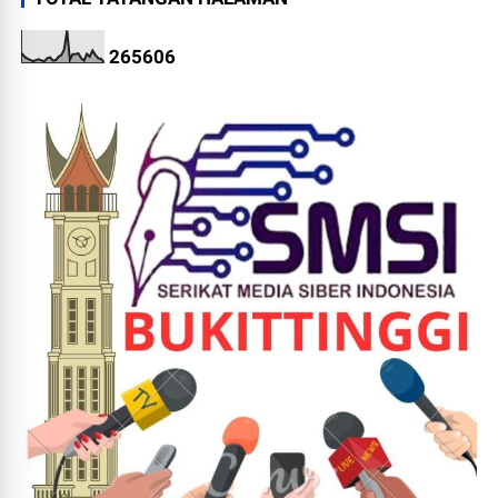
2
6
5
6
0
6