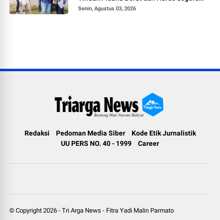
Tetapkan Tersangka
Senin, Agustus 03, 2026
Redaksi
Pedoman Media Siber
Kode Etik Jurnalistik
UU PERS NO. 40 - 1999
Career
© Copyright
2026
-
Tri Arga News
-
Fitra Yadi Malin Parmato