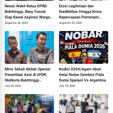
Reses Wakil Ketua DPRD
Erosi Legitimasi dan
Bukittinggi, Beny Yusrial
Kredibilitas Hingga Krisis
Siap Kawal Aspirasi Warga
Kepercayaan Pemimpin
ABTB
Daerah Bukittinggi
Augustus 06, 2026
Augustus 02, 2026
Miris Sekali Akibat Operasi
Kodim 0304/Agam Akan
Penertiban Aset di UFDK,
Gelar Nobar Gembira Piala
Walikota Bukittinggi
Dunia Spanyol Vs Argentina
dilaporkan ke Polisi
July 23, 2026
July 18, 2026