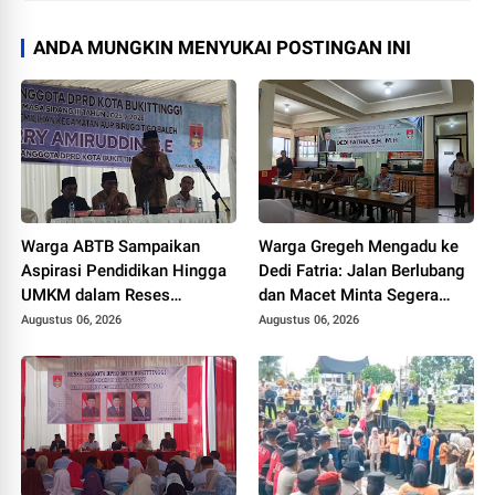
ANDA MUNGKIN MENYUKAI POSTINGAN INI
Warga ABTB Sampaikan
Warga Gregeh Mengadu ke
Aspirasi Pendidikan Hingga
Dedi Fatria: Jalan Berlubang
UMKM dalam Reses
dan Macet Minta Segera
Anggota DPRD Yerry
Ditangani
Augustus 06, 2026
Augustus 06, 2026
Amiruddin