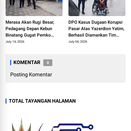
Merasa Akan Rugi Besar,
DPO Kasus Dugaan Korupsi
Pedagang Depan Kebun
Pasar Atas Yazerdion Yatim,
Binatang Gugat Pemko
Berhasil Diamankan Tim
Bukittinggi ke Pengadilan
Intelijen Kejaksaan Agung RI
July 14, 2026
July 04, 2026
KOMENTAR
0
Posting Komentar
TOTAL TAYANGAN HALAMAN