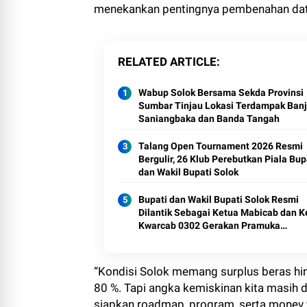
menekankan pentingnya pembenahan dat
RELATED ARTICLE
Wabup Solok Bersama Sekda Provinsi
Sumbar Tinjau Lokasi Terdampak Banji
Saniangbaka dan Banda Tangah
Talang Open Tournament 2026 Resmi
Bergulir, 26 Klub Perebutkan Piala Bup
dan Wakil Bupati Solok
Bupati dan Wakil Bupati Solok Resmi
Dilantik Sebagai Ketua Mabicab dan K
Kwarcab 0302 Gerakan Pramuka
Kabupaten Solok Masa Bakti 2025–20
“Kondisi Solok memang surplus beras hi
80 %. Tapi angka kemiskinan kita masih di
siapkan roadmap, program, serta monev y