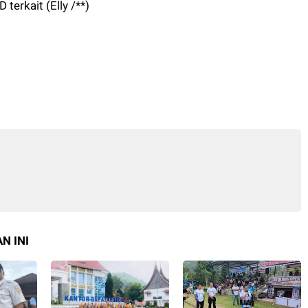
 terkait (Elly /**)
N INI