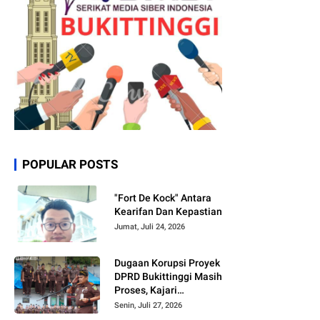
POPULAR POSTS
"Fort De Kock" Antara
Kearifan Dan Kepastian
Jumat, Juli 24, 2026
Dugaan Korupsi Proyek
DPRD Bukittinggi Masih
Proses, Kajari
Bukittinggi: Kalau
Senin, Juli 27, 2026
Sudah Terbit Sprindik