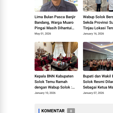
Lima Bulan Pasca Banjir
Wabup Solok Be
Bandang, Warga Muaro
Sekda Provinsi S
Pingai Masih Dihantui
Tinjau Lokasi Te
Trauma, J. Panito
Banjir di Saniang
May 01, 2026
January 16, 2026
Tanjung Rilis Lagu “Hallo
Banda Tangah
Pak Bupati Solok”
Kepala BNN Kabupaten
Bupati dan Wakil 
Solok Temu Ramah
Solok Resmi Dila
dengan Wabup Solok :
Sebagai Ketua M
Perkuat Sinergi P4GN
dan Ketua Kwarc
January 10, 2026
January 07, 2026
Gerakan Pramuk
Kabupaten Solok
Bakti 2025–203
KOMENTAR
0