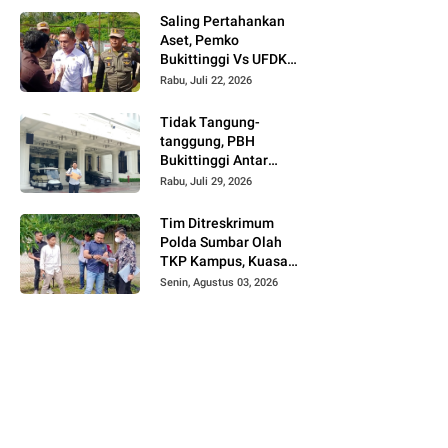
Akan Saya Kasih Kabar
Saling Pertahankan
Aset, Pemko
Bukittinggi Vs UFDK
Berakhir Ricuh dengan
Rabu, Juli 22, 2026
Dugaan Kekerasan
Tidak Tangung-
tanggung, PBH
Bukittinggi Antar
Langsung Laporan
Rabu, Juli 29, 2026
Dugaan Korupsi
Gedung DPRD ke
Tim Ditreskrimum
Presiden
Polda Sumbar Olah
TKP Kampus, Kuasa
Hukum UFDK: Kasus Ini
Senin, Agustus 03, 2026
Tindak Pidana Berat
dan Harus Segera
Tetapkan Tersangka