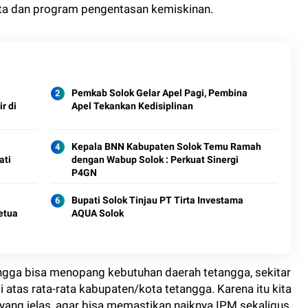
a dan program pengentasan kemiskinan.
Pemkab Solok Gelar Apel Pagi, Pembina
r di
Apel Tekankan Kedisiplinan
Kepala BNN Kabupaten Solok Temu Ramah
ati
dengan Wabup Solok : Perkuat Sinergi
P4GN
Bupati Solok Tinjau PT Tirta Investama
etua
AQUA Solok
30
ngga bisa menopang kebutuhan daerah tetangga, sekitar
 atas rata-rata kabupaten/kota tetangga. Karena itu kita
ang jelas, agar bisa memastikan naiknya IPM sekaligus