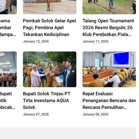
rsama
Pemkab Solok Gelar Apel
Talang Open Tournament
umbar
Pagi, Pembina Apel
2026 Resmi Bergulir, 26
rdampak
Tekankan Kedisiplinan
Klub Perebutkan Piala
baka dan
Bupati dan Wakil Bupati
January 12, 2026
January 11, 2026
Solok
Bupati
Bupati Solok Tinjau PT
Rapat Evaluasi
ntik
Tirta Investama AQUA
Penanganan Bencana dan
abicab
Solok
Rencana Pemulihan
ab 0302
Pascabencana
January 07, 2026
January 06, 2026
a
Hidrometeorologi
 Masa
0