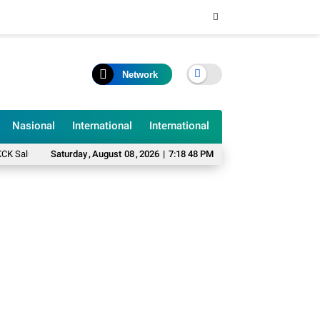
Network
Nasional
International
International
lurkan Bantuan kepada Penghuni RTLH
Saturday
,
August
08
,
2026
|
7:18 49 PM
Memasuki Hari ke-24, Satgas TMMD 